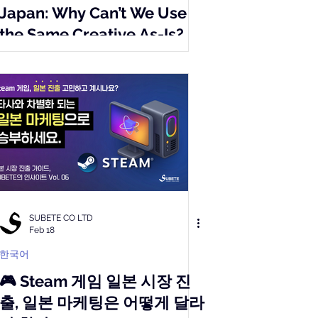
Japan: Why Can’t We Use
the Same Creative As-Is?
SUBETE CO LTD
Feb 18
한국어
🎮 Steam 게임 일본 시장 진
출, 일본 마케팅은 어떻게 달라