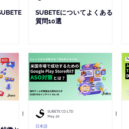
 SUBETE
SUBETEについてよくある
質問10選
SUBETE CO LTD
May 20
日本語