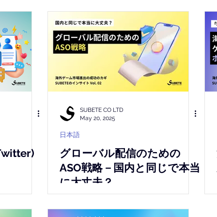
SUBETE CO LTD
May 20, 2025
日本語
itter)
グローバル配信のための
ASO戦略－国内と同じで本当
に大丈夫？