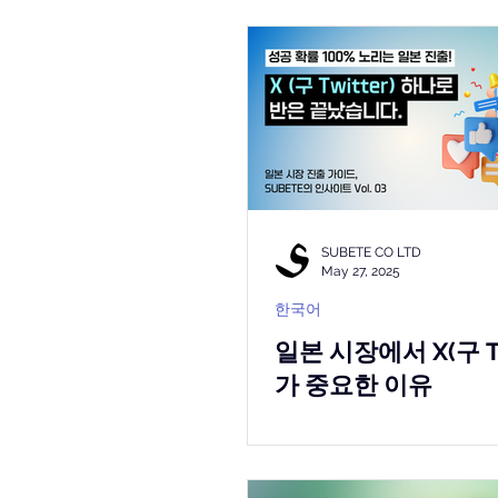
SUBETE CO LTD
May 27, 2025
한국어
일본 시장에서 X(구 Tw
가 중요한 이유