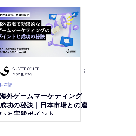
SUBETE CO LTD
May 9, 2025
日本語
海外ゲームマーケティング
成功の秘訣｜日本市場との違
いと実践ポイント