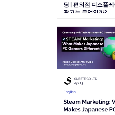
딩 | 편의점 디스플레
광고는 무엇일까?
SUBETE CO LTD
Apr 23
English
Steam Marketing: 
Makes Japanese P