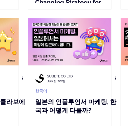
Changing Strategy for
Japan’s Market
SUBETE CO LTD
Jun 5, 2025
한국어
P 콜라보에
일본의 인플루언서 마케팅, 한
국과 어떻게 다를까?