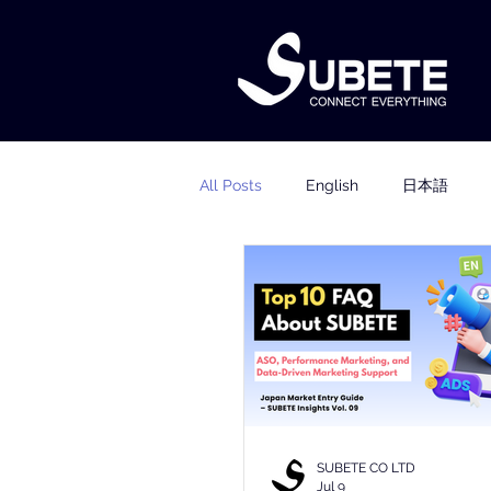
All Posts
English
日本語
SUBETE CO LTD
Jul 9