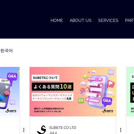
HOME
ABOUT US
SERVICES
PAR
한국어
SUBETE CO LTD
Jul 2